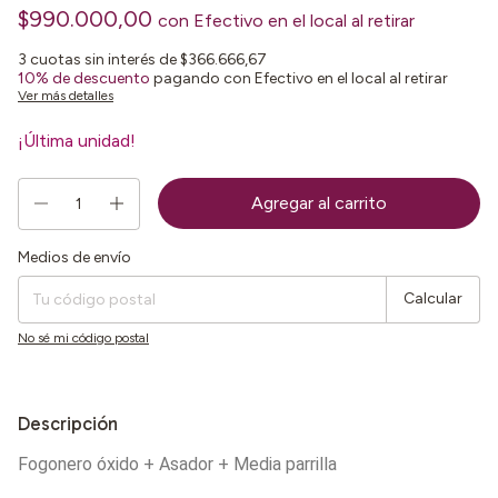
$990.000,00
con
Efectivo en el local al retirar
3
cuotas sin interés de
$366.666,67
10% de descuento
pagando con Efectivo en el local al retirar
Ver más detalles
¡Última unidad!
Medios de envío
Entregas para el CP:
Cambiar CP
Calcular
No sé mi código postal
Descripción
Fogonero óxido + Asador + Media parrilla