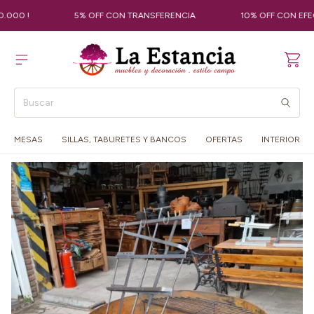
00 !
5% OFF CON TRANSFERENCIA
10% OFF CON EFECTI
MESAS
SILLAS, TABURETES Y BANCOS
OFERTAS
INTERIOR
1
/
6