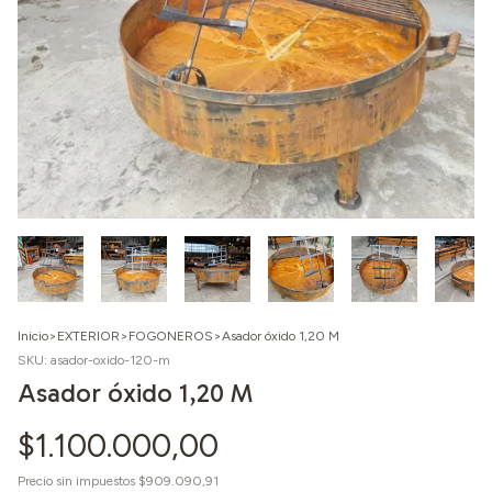
Inicio
>
EXTERIOR
>
FOGONEROS
>
Asador óxido 1,20 M
SKU:
asador-oxido-120-m
Asador óxido 1,20 M
$1.100.000,00
Precio sin impuestos
$909.090,91