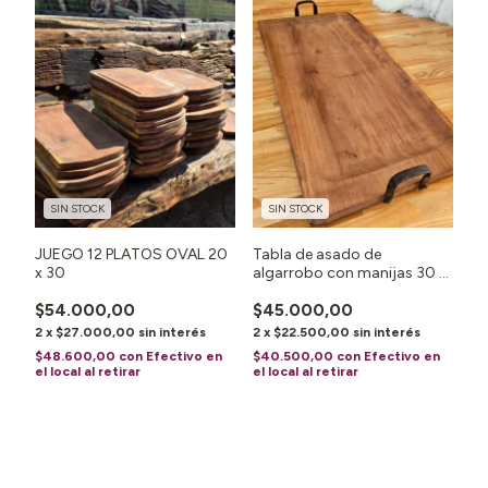
SIN STOCK
SIN STOCK
JUEGO 12 PLATOS OVAL 20
Tabla de asado de
x 30
algarrobo con manijas 30 X
60
$54.000,00
$45.000,00
2
x
$27.000,00
sin interés
2
x
$22.500,00
sin interés
$48.600,00
con
Efectivo en
$40.500,00
con
Efectivo en
el local al retirar
el local al retirar