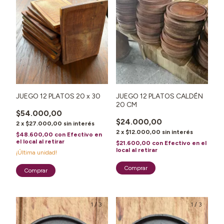
JUEGO 12 PLATOS 20 x 30
JUEGO 12 PLATOS CALDÉN
20 CM
$54.000,00
$24.000,00
2
x
$27.000,00
sin interés
2
x
$12.000,00
sin interés
$48.600,00
con
Efectivo en
el local al retirar
$21.600,00
con
Efectivo en el
local al retirar
¡Última unidad!
1
/
3
1
/
3