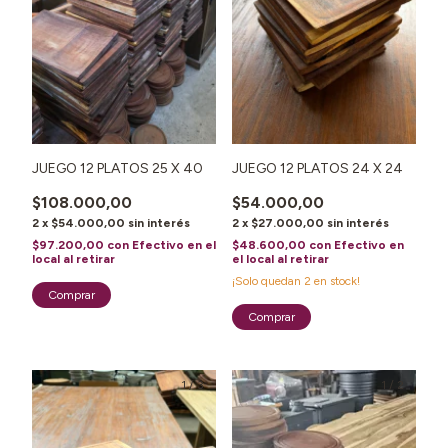
JUEGO 12 PLATOS 25 X 40
JUEGO 12 PLATOS 24 X 24
$108.000,00
$54.000,00
2
x
$54.000,00
sin interés
2
x
$27.000,00
sin interés
$97.200,00
con
Efectivo en el
$48.600,00
con
Efectivo en
local al retirar
el local al retirar
¡Solo quedan
2
en stock!
1
/
3
1
/
2