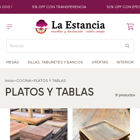
00 !
5% OFF CON TRANSFERENCIA
10% OFF CON EFECTI
MESAS
SILLAS, TABURETES Y BANCOS
OFERTAS
INTERIOR
Inicio
>
COCINA
>
PLATOS Y TABLAS
PLATOS Y TABLAS
8 productos
1
/
3
1
/
3