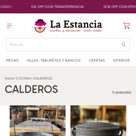
00 !
5% OFF CON TRANSFERENCIA
10% OFF CON EFECTI
MESAS
SILLAS, TABURETES Y BANCOS
OFERTAS
INTERIOR
Inicio
>
COCINA
>
CALDEROS
CALDEROS
5 productos
1
/
6
1
/
4