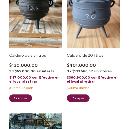
Caldero de 3,5 litros
Caldero de 20 litros
$130.000,00
$401.000,00
2
x
$65.000,00
sin interés
3
x
$133.666,67
sin interés
$117.000,00
con
Efectivo en
$360.900,00
con
Efectivo en
el local al retirar
el local al retirar
¡Última unidad!
¡Última unidad!
1
/
3