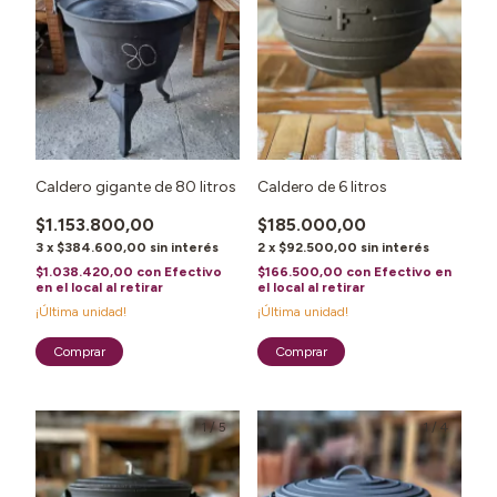
Caldero gigante de 80 litros
Caldero de 6 litros
$1.153.800,00
$185.000,00
3
x
$384.600,00
sin interés
2
x
$92.500,00
sin interés
$1.038.420,00
con
Efectivo
$166.500,00
con
Efectivo en
en el local al retirar
el local al retirar
¡Última unidad!
¡Última unidad!
1
/
5
1
/
4