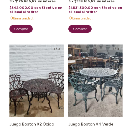
3
x
$126.666,67
sin interés
6
x
$339.166,67
sin interés
$342.000,00
con
Efectivo en
$1.831.500,00
con
Efectivo en
el local al retirar
el local al retirar
¡Última unidad!
¡Última unidad!
1
/
3
1
/
3
Juego Boston X2 Óxido
Juego Boston X4 Verde