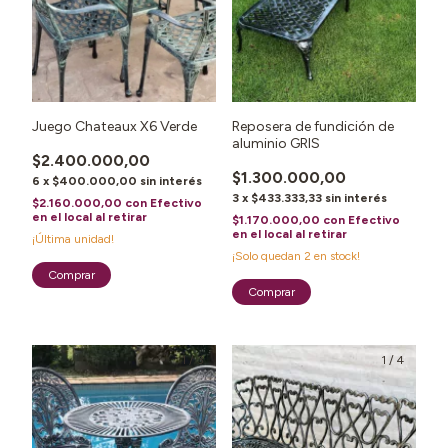
Juego Chateaux X6 Verde
Reposera de fundición de
aluminio GRIS
$2.400.000,00
$1.300.000,00
6
x
$400.000,00
sin interés
3
x
$433.333,33
sin interés
$2.160.000,00
con
Efectivo
en el local al retirar
$1.170.000,00
con
Efectivo
en el local al retirar
¡Última unidad!
¡Solo quedan
2
en stock!
1
/
3
1
/
4