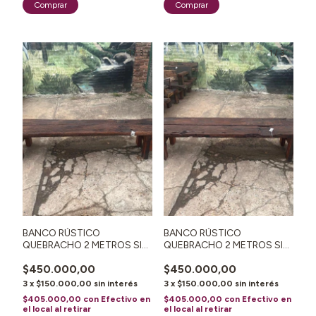
1
/
3
1
/
3
BANCO RÚSTICO
BANCO RÚSTICO
QUEBRACHO 2 METROS SIN
QUEBRACHO 2 METROS SIN
RESPALDO N°55
RESPALDO N°45
$450.000,00
$450.000,00
3
x
$150.000,00
sin interés
3
x
$150.000,00
sin interés
$405.000,00
con
Efectivo en
$405.000,00
con
Efectivo en
el local al retirar
el local al retirar