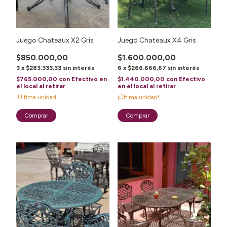
Juego Chateaux X2 Gris
Juego Chateaux X4 Gris
$850.000,00
$1.600.000,00
3
x
$283.333,33
sin interés
6
x
$266.666,67
sin interés
$765.000,00
con
Efectivo en
$1.440.000,00
con
Efectivo
el local al retirar
en el local al retirar
¡Última unidad!
¡Última unidad!
1
/
2
1
/
3