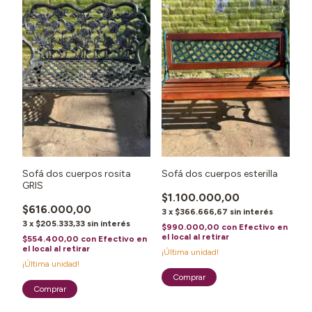
Sofá dos cuerpos rosita
Sofá dos cuerpos esterilla
GRIS
$1.100.000,00
$616.000,00
3
x
$366.666,67
sin interés
3
x
$205.333,33
sin interés
$990.000,00
con
Efectivo en
el local al retirar
$554.400,00
con
Efectivo en
el local al retirar
¡Última unidad!
¡Última unidad!