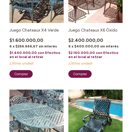
Juego Chateaux X4 Verde
Juego Chateaux X6 Óxido
$1.600.000,00
$2.400.000,00
6
x
$266.666,67
sin interés
6
x
$400.000,00
sin interés
$1.440.000,00
con
Efectivo
$2.160.000,00
con
Efectivo
en el local al retirar
en el local al retirar
¡Última unidad!
¡Última unidad!
1
/
3
1
/
2