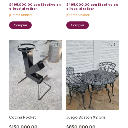
$495.000,00
con
Efectivo en
$495.000,00
con
Efectivo en
el local al retirar
el local al retirar
¡Última unidad!
¡Última unidad!
1
/
7
1
/
2
Cocina Rocket
Juego Boston X2 Gris
$150.000,00
$850.000,00