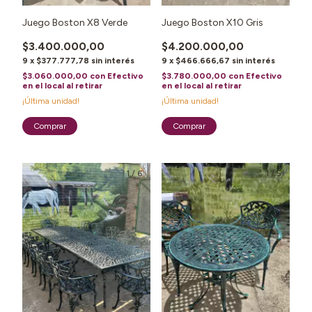
Juego Boston X8 Verde
Juego Boston X10 Gris
$3.400.000,00
$4.200.000,00
9
x
$377.777,78
sin interés
9
x
$466.666,67
sin interés
$3.060.000,00
con
Efectivo
$3.780.000,00
con
Efectivo
en el local al retirar
en el local al retirar
¡Última unidad!
¡Última unidad!
1
/
6
1
/
5