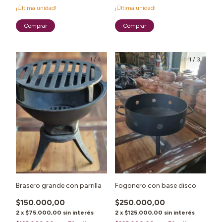
¡Última unidad!
¡Última unidad!
1
/
4
1
/
3
Brasero grande con parrilla
Fogonero con base disco
$150.000,00
$250.000,00
2
x
$75.000,00
sin interés
2
x
$125.000,00
sin interés