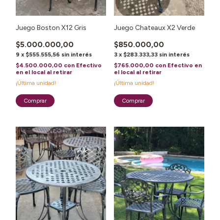
Juego Boston X12 Gris
Juego Chateaux X2 Verde
$5.000.000,00
$850.000,00
9
x
$555.555,56
sin interés
3
x
$283.333,33
sin interés
$4.500.000,00
con
Efectivo
$765.000,00
con
Efectivo en
en el local al retirar
el local al retirar
¡Última unidad!
¡Última unidad!
1
/
3