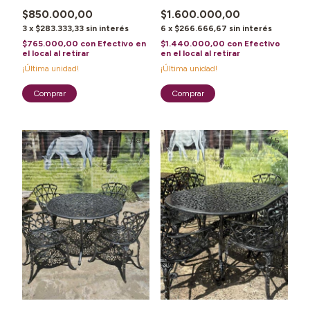
$850.000,00
$1.600.000,00
3
x
$283.333,33
sin interés
6
x
$266.666,67
sin interés
$765.000,00
con
Efectivo en
$1.440.000,00
con
Efectivo
el local al retirar
en el local al retirar
¡Última unidad!
¡Última unidad!
1
/
8
1
/
5