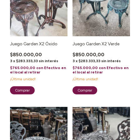
Juego Garden X2 Óxido
Juego Garden X2 Verde
$850.000,00
$850.000,00
3
x
$283.333,33
sin interés
3
x
$283.333,33
sin interés
$765.000,00
con
Efectivo en
$765.000,00
con
Efectivo en
el local al retirar
el local al retirar
¡Última unidad!
¡Última unidad!
1
/
3
1
/
4