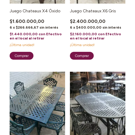
Juego Chateaux X4 Óxido
Juego Chateaux X6 Gris
$1.600.000,00
$2.400.000,00
6
x
$266.666,67
sin interés
6
x
$400.000,00
sin interés
$1.440.000,00
con
Efectivo
$2.160.000,00
con
Efectivo
en el local al retirar
en el local al retirar
¡Última unidad!
¡Última unidad!
1
/
3
1
/
3