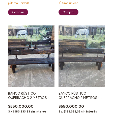
¡Última unidad!
¡Última unidad!
1
/
3
1
/
3
BANCO RÚSTICO
BANCO RÚSTICO
QUEBRACHO 2 METROS -
QUEBRACHO 2 METROS -
N°17
N°46
$550.000,00
$550.000,00
3
x
$183.333,33
sin interés
3
x
$183.333,33
sin interés