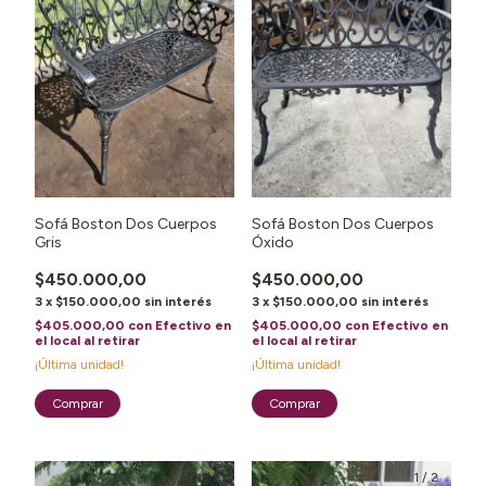
Sofá Boston Dos Cuerpos
Sofá Boston Dos Cuerpos
Gris
Óxido
$450.000,00
$450.000,00
3
x
$150.000,00
sin interés
3
x
$150.000,00
sin interés
$405.000,00
con
Efectivo en
$405.000,00
con
Efectivo en
el local al retirar
el local al retirar
¡Última unidad!
¡Última unidad!
1
/
2
1
/
2