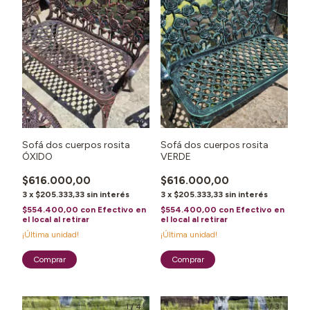
Sofá dos cuerpos rosita
Sofá dos cuerpos rosita
ÓXIDO
VERDE
$616.000,00
$616.000,00
3
x
$205.333,33
sin interés
3
x
$205.333,33
sin interés
$554.400,00
con
Efectivo en
$554.400,00
con
Efectivo en
el local al retirar
el local al retirar
¡Última unidad!
¡Última unidad!
1
/
4
1
/
3