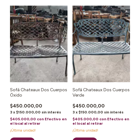
1
/
3
1
/
3
Sofá Chateaux Dos Cuerpos
Sofá Chateaux Dos Cuerpos
Óxido
Verde
$450.000,00
$450.000,00
3
x
$150.000,00
sin interés
3
x
$150.000,00
sin interés
$405.000,00
con
Efectivo en
$405.000,00
con
Efectivo en
el local al retirar
el local al retirar
¡Última unidad!
¡Última unidad!