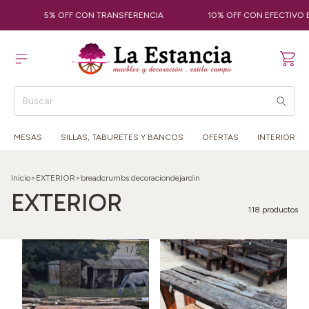
5% OFF CON TRANSFERENCIA
10% OFF CON EFECTIVO EN EL LOC
MESAS
SILLAS, TABURETES Y BANCOS
OFERTAS
INTERIOR
Inicio
>
EXTERIOR
>
breadcrumbs.decoraciondejardin
EXTERIOR
118 productos
1
/
4
1
/
6