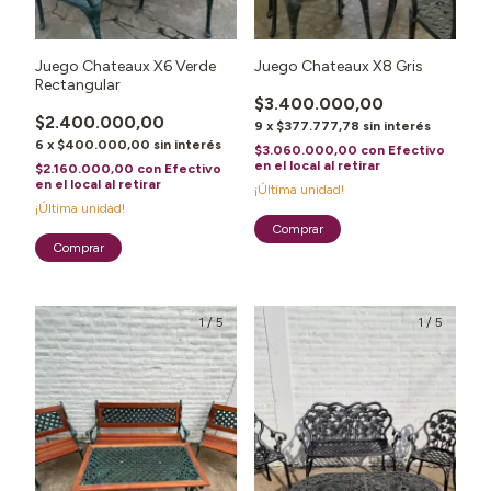
Juego Chateaux X6 Verde
Juego Chateaux X8 Gris
Rectangular
$3.400.000,00
$2.400.000,00
9
x
$377.777,78
sin interés
6
x
$400.000,00
sin interés
$3.060.000,00
con
Efectivo
en el local al retirar
$2.160.000,00
con
Efectivo
en el local al retirar
¡Última unidad!
¡Última unidad!
1
/
5
1
/
5