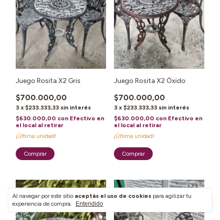
Juego Rosita X2 Gris
Juego Rosita X2 Óxido
$700.000,00
$700.000,00
3
x
$233.333,33
sin interés
3
x
$233.333,33
sin interés
$630.000,00
con
Efectivo en
$630.000,00
con
Efectivo en
el local al retirar
el local al retirar
¡Última unidad!
¡Última unidad!
1
/
3
1
/
4
Al navegar por este sitio
aceptás el uso de cookies
para agilizar tu
experiencia de compra.
Entendido