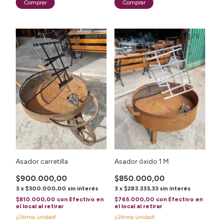
1
/
3
1
/
5
Asador carretilla
Asador óxido 1 M
$900.000,00
$850.000,00
3
x
$300.000,00
sin interés
3
x
$283.333,33
sin interés
$810.000,00
con
Efectivo en
$765.000,00
con
Efectivo en
el local al retirar
el local al retirar
¡Última unidad!
¡Última unidad!