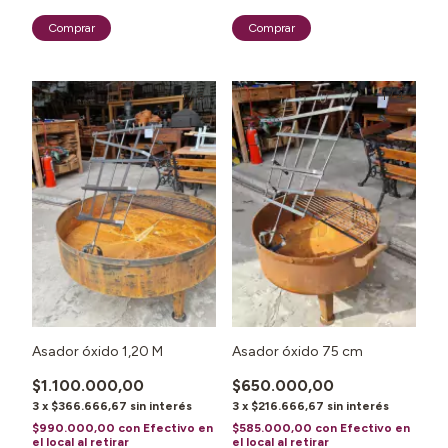
1
/
6
1
/
4
Asador óxido 1,20 M
Asador óxido 75 cm
$1.100.000,00
$650.000,00
3
x
$366.666,67
sin interés
3
x
$216.666,67
sin interés
$990.000,00
con
Efectivo en
$585.000,00
con
Efectivo en
el local al retirar
el local al retirar