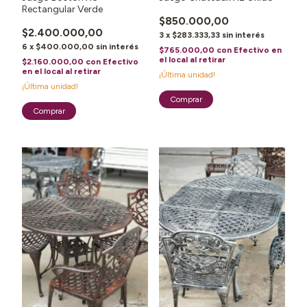
Rectangular Verde
$850.000,00
$2.400.000,00
3
x
$283.333,33
sin interés
6
x
$400.000,00
sin interés
$765.000,00
con
Efectivo en
el local al retirar
$2.160.000,00
con
Efectivo
en el local al retirar
¡Última unidad!
¡Última unidad!
1
/
3