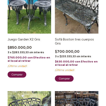
Juego Garden X2 Gris
Sofá Boston tres cuerpos
Gris
$850.000,00
$700.000,00
3
x
$283.333,33
sin interés
3
x
$233.333,33
sin interés
$765.000,00
con
Efectivo en
el local al retirar
$630.000,00
con
Efectivo en
el local al retirar
¡Última unidad!
¡Última unidad!
1
/
3
1
/
3