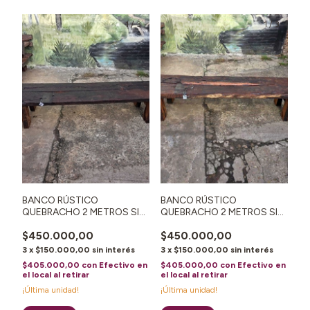
1
/
3
1
/
3
BANCO RÚSTICO
BANCO RÚSTICO
QUEBRACHO 2 METROS SIN
QUEBRACHO 2 METROS SIN
RESPALDO N°59
RESPALDO N°58
$450.000,00
$450.000,00
3
x
$150.000,00
sin interés
3
x
$150.000,00
sin interés
$405.000,00
con
Efectivo en
$405.000,00
con
Efectivo en
el local al retirar
el local al retirar
¡Última unidad!
¡Última unidad!