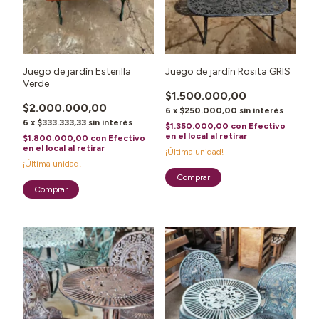
Juego de jardín Esterilla
Juego de jardín Rosita GRIS
Verde
$1.500.000,00
$2.000.000,00
6
x
$250.000,00
sin interés
6
x
$333.333,33
sin interés
$1.350.000,00
con
Efectivo
en el local al retirar
$1.800.000,00
con
Efectivo
en el local al retirar
¡Última unidad!
¡Última unidad!
1
/
2
1
/
2