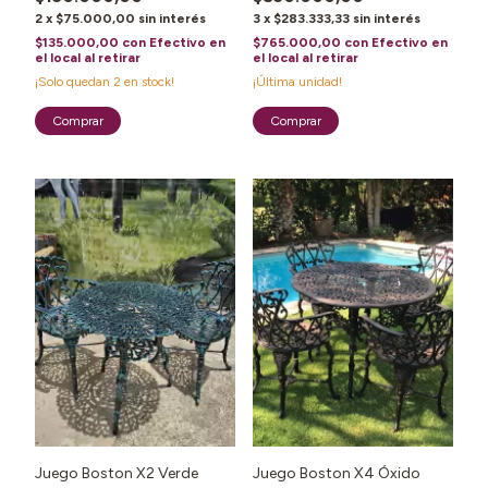
2
x
$75.000,00
sin interés
3
x
$283.333,33
sin interés
$135.000,00
con
Efectivo en
$765.000,00
con
Efectivo en
el local al retirar
el local al retirar
¡Solo quedan
2
en stock!
¡Última unidad!
1
/
4
1
/
3
Juego Boston X2 Verde
Juego Boston X4 Óxido