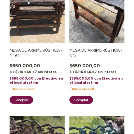
MESA DE ARRIME RÚSTICA -
MESA DE ARRIME RÚSTICA -
N°94
N°3
$650.000,00
$650.000,00
3
x
$216.666,67
sin interés
3
x
$216.666,67
sin interés
$585.000,00
con
Efectivo en
$585.000,00
con
Efectivo en
el local al retirar
el local al retirar
¡Última unidad!
¡Última unidad!
1
/
3
1
/
3