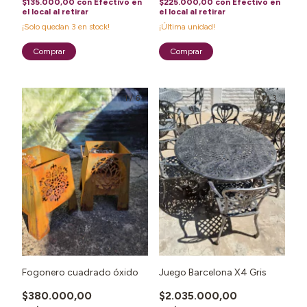
$135.000,00
con
Efectivo en
$225.000,00
con
Efectivo en
el local al retirar
el local al retirar
¡Solo quedan
3
en stock!
¡Última unidad!
1
/
6
1
/
3
Fogonero cuadrado óxido
Juego Barcelona X4 Gris
$380.000,00
$2.035.000,00