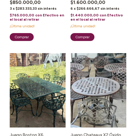
$850.000,00
$1.600.000,00
3
x
$283.333,33
sin interés
6
x
$266.666,67
sin interés
$765.000,00
con
Efectivo en
$1.440.000,00
con
Efectivo
el local al retirar
en el local al retirar
¡Última unidad!
¡Última unidad!
1
/
6
Juego Boston X6
Juego Chateaux X2 Óxido