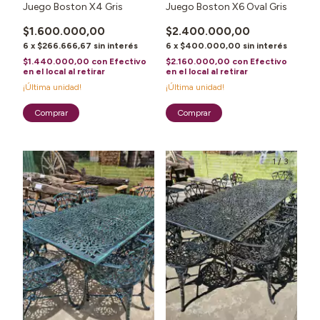
Juego Boston X4 Gris
Juego Boston X6 Oval Gris
$1.600.000,00
$2.400.000,00
6
x
$266.666,67
sin interés
6
x
$400.000,00
sin interés
$1.440.000,00
con
Efectivo
$2.160.000,00
con
Efectivo
en el local al retirar
en el local al retirar
¡Última unidad!
¡Última unidad!
1
/
6
1
/
3